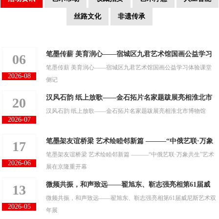
丝路文化
非遗传承
笔墨传薪 美育润心——宿城区九君艺术馆国画公益学习
06
笔墨传薪 美育润心——宿城区九君艺术馆国画公益学习体验课堂
体验课堂侧记
2026-08
侧记
汉风石韵 纸上放歌——金石拓片名家题跋展亮相淮北市
20
汉风石韵 纸上放歌——金石拓片名家题跋展亮相淮北市博物馆
博物馆
2026-07
笔墨架友谊桥梁 艺术绘睦邻新篇 ———“中俄艺联·万象
17
笔墨架友谊桥梁 艺术绘睦邻新篇 ———“中俄艺联·万象共生”艺术
共生”艺术展在京隆重开幕
2026-06
展在京隆重开幕
微频共振，和声致远——翟旭东、靳志强亮相第61届威
13
微频共振，和声致远——翟旭东、靳志强亮相第61届威尼斯艺术双
尼斯艺术双年展
2026-05
年展