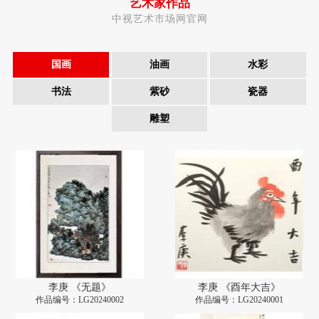
艺术家作品
中视艺术市场网官网
国画
油画
水彩
书法
紫砂
瓷器
雕塑
李庚 《无题》
李庚 《酉年大吉》
作品编号：LG20240002
作品编号：LG20240001