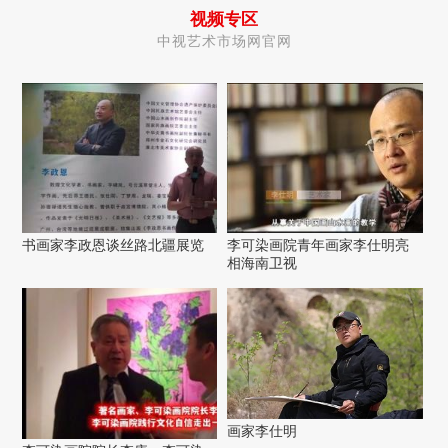
视频专区
中视艺术市场网官网
书画家李政恩谈丝路北疆展览
李可染画院青年画家李仕明亮
相海南卫视
画家李仕明