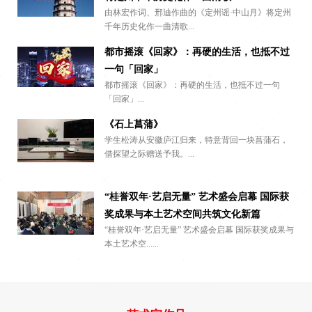
由林宏作词、邢迪作曲的《定州谣·中山月》将定州
千年历史化作一曲清歌...
都市摇滚《回家》：再硬的生活，也抵不过
一句「回家」
都市摇滚《回家》：再硬的生活，也抵不过一句
「回家」...
《石上菖蒲》
学生松涛从安徽庐江归来，特意背回一块菖蒲石，
借探望之际赠送予我。...
“桂誉双年·艺启无量” 艺术盛会启幕 国际获
奖成果与本土艺术空间共筑文化新篇
“桂誉双年·艺启无量” 艺术盛会启幕 国际获奖成果与
本土艺术空......