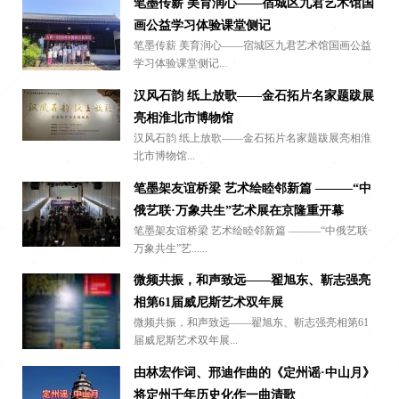
笔墨传薪 美育润心——宿城区九君艺术馆国
画公益学习体验课堂侧记
笔墨传薪 美育润心——宿城区九君艺术馆国画公益
学习体验课堂侧记...
汉风石韵 纸上放歌——金石拓片名家题跋展
亮相淮北市博物馆
汉风石韵 纸上放歌——金石拓片名家题跋展亮相淮
北市博物馆...
笔墨架友谊桥梁 艺术绘睦邻新篇 ———“中
俄艺联·万象共生”艺术展在京隆重开幕
笔墨架友谊桥梁 艺术绘睦邻新篇 ———“中俄艺联·
万象共生”艺......
微频共振，和声致远——翟旭东、靳志强亮
相第61届威尼斯艺术双年展
微频共振，和声致远——翟旭东、靳志强亮相第61
届威尼斯艺术双年展...
由林宏作词、邢迪作曲的《定州谣·中山月》
将定州千年历史化作一曲清歌