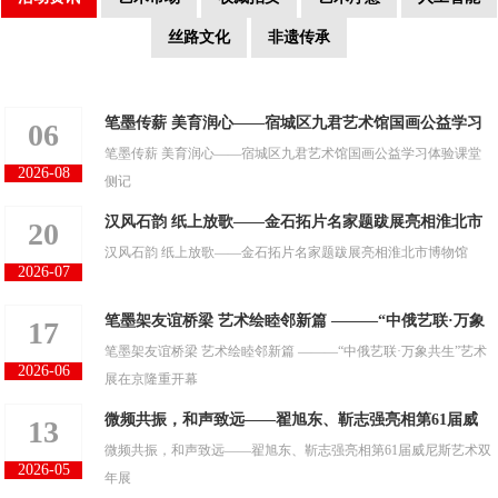
丝路文化
非遗传承
笔墨传薪 美育润心——宿城区九君艺术馆国画公益学习
06
笔墨传薪 美育润心——宿城区九君艺术馆国画公益学习体验课堂
体验课堂侧记
2026-08
侧记
汉风石韵 纸上放歌——金石拓片名家题跋展亮相淮北市
20
汉风石韵 纸上放歌——金石拓片名家题跋展亮相淮北市博物馆
博物馆
2026-07
笔墨架友谊桥梁 艺术绘睦邻新篇 ———“中俄艺联·万象
17
笔墨架友谊桥梁 艺术绘睦邻新篇 ———“中俄艺联·万象共生”艺术
共生”艺术展在京隆重开幕
2026-06
展在京隆重开幕
微频共振，和声致远——翟旭东、靳志强亮相第61届威
13
微频共振，和声致远——翟旭东、靳志强亮相第61届威尼斯艺术双
尼斯艺术双年展
2026-05
年展