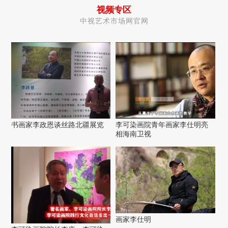
视频专区
中视艺术市场网官网
书画家李政恩谈丝路北疆展览
李可染画院青年画家李仕明亮
相海南卫视
画家李仕明