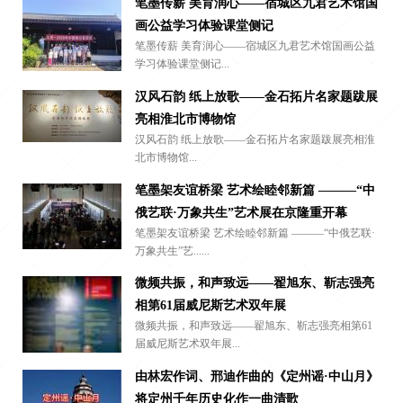
笔墨传薪 美育润心——宿城区九君艺术馆国
画公益学习体验课堂侧记
笔墨传薪 美育润心——宿城区九君艺术馆国画公益
学习体验课堂侧记...
汉风石韵 纸上放歌——金石拓片名家题跋展
亮相淮北市博物馆
汉风石韵 纸上放歌——金石拓片名家题跋展亮相淮
北市博物馆...
笔墨架友谊桥梁 艺术绘睦邻新篇 ———“中
俄艺联·万象共生”艺术展在京隆重开幕
笔墨架友谊桥梁 艺术绘睦邻新篇 ———“中俄艺联·
万象共生”艺......
微频共振，和声致远——翟旭东、靳志强亮
相第61届威尼斯艺术双年展
微频共振，和声致远——翟旭东、靳志强亮相第61
届威尼斯艺术双年展...
由林宏作词、邢迪作曲的《定州谣·中山月》
将定州千年历史化作一曲清歌