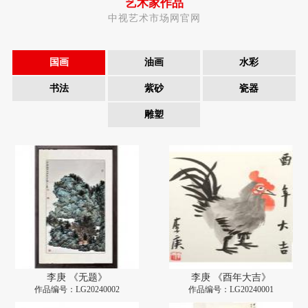
艺术家作品
中视艺术市场网官网
国画
油画
水彩
书法
紫砂
瓷器
雕塑
李庚 《无题》
李庚 《酉年大吉》
作品编号：LG20240002
作品编号：LG20240001