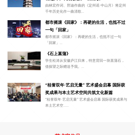
由林宏作词、邢迪作曲的《定州谣·中山月》将定州
千年历史化作一曲清歌...
都市摇滚《回家》：再硬的生活，也抵不过
一句「回家」
都市摇滚《回家》：再硬的生活，也抵不过一句
「回家」...
《石上菖蒲》
学生松涛从安徽庐江归来，特意背回一块菖蒲石，
借探望之际赠送予我。...
“桂誉双年·艺启无量” 艺术盛会启幕 国际获
奖成果与本土艺术空间共筑文化新篇
“桂誉双年·艺启无量” 艺术盛会启幕 国际获奖成果与
本土艺术空......